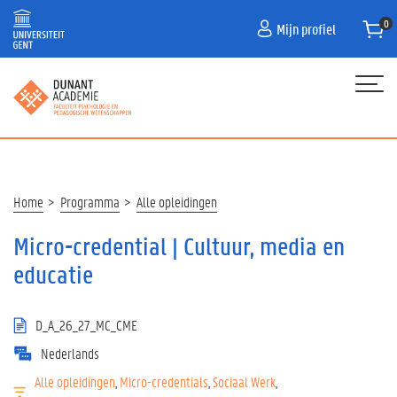
Overslaan
Mijn profiel
en
naar
de
inhoud
gaan
Hoofdnavigatie
HOME
PROGRAMMA
Kruimelpad
Home
Programma
Alle opleidingen
NIEUWS
Micro-credential | Cultuur, media en
CONTACT
educatie
AANMELDEN VOOR OPLEIDINGEN IN 26-27
D_A_26_27_MC_CME
HOE SCHRIJF IK IN?
Nederlands
Alle opleidingen
Micro-credentials
Sociaal Werk