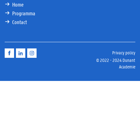
Home
Programma
Contact
Privacy
Privacy policy
&
© 2022 - 2024 Dunant
disclaimer
Academie
menu