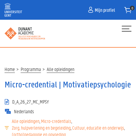
Overslaan
Mijn profiel
en
naar
de
inhoud
gaan
Hoofdnavigatie
HOME
PROGRAMMA
Kruimelpad
Home
Programma
Alle opleidingen
NIEUWS
Micro-credential | Motivatiepsychologie
CONTACT
D_A_26_27_MC_MPSY
AANMELDEN VOOR OPLEIDINGEN IN 26-27
Nederlands
HOE SCHRIJF IK IN?
Alle opleidingen
Micro-credentials
Zorg, hulpverlening en begeleiding
Cultuur, educatie en onderwijs
(ortho)pedagogie en opvoeding