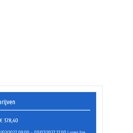
hrijven
€ 378,40
/02/2027 09:00 – 03/07/2027 17:00
| voeg toe