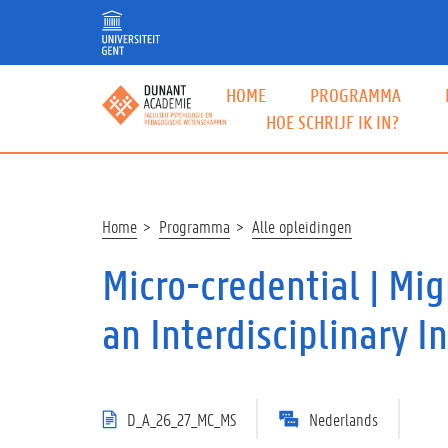
Overslaan
en
naar
de
HOME
PROGRAMMA
inhoud
HOE SCHRIJF IK IN?
gaan
Kruimelpad
Home
Programma
Alle opleidingen
Micro-credential | Mig
an Interdisciplinary I
D_A_26_27_MC_MS
Nederlands