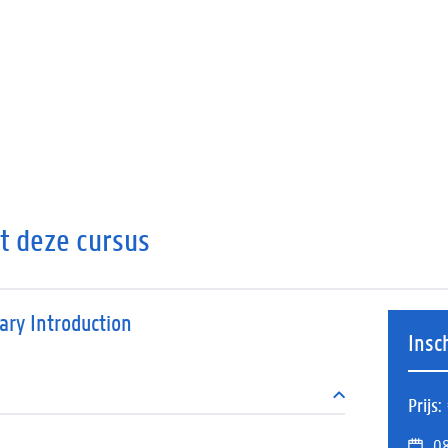
it deze cursus
nary Introduction
Insc
Prijs
08