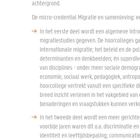
achtergrond.
De micro-credential Migratie en samenleving: ee
In het eerste deel wordt een algemene introd
migratiestudies gegeven. De hoorcolleges g
internationale migratie; het beleid en de pol
determinanten en denkbeelden; én superdiver
van disciplines - onder meer sociale demogra
economie, sociaal werk, pedagogiek, antropol
hoorcollege vertrekt vanuit een specifieke di
breed inzicht verlenen in het vakgebied van
benaderingen en vraagstukken kunnen verk
In het tweede deel wordt een meer gerichte
voorbije jaren waren dit o.a. discriminatie e
identiteit en leeftijdsbepaling; communicat