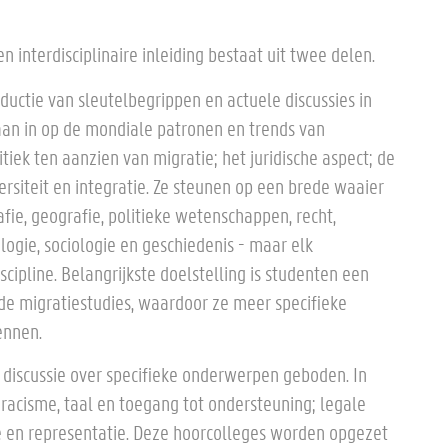
n interdisciplinaire inleiding bestaat uit twee delen.
uctie van sleutelbegrippen en actuele discussies in
aan in op de mondiale patronen en trends van
itiek ten aanzien van migratie; het juridische aspect; de
siteit en integratie. Ze steunen op een brede waaier
fie, geografie, politieke wetenschappen, recht,
ogie, sociologie en geschiedenis - maar elk
scipline. Belangrijkste doelstelling is studenten een
 de migratiestudies, waardoor ze meer specifieke
ennen.
 discussie over specifieke onderwerpen geboden. In
n racisme, taal en toegang tot ondersteuning; legale
ie en representatie. Deze hoorcolleges worden opgezet