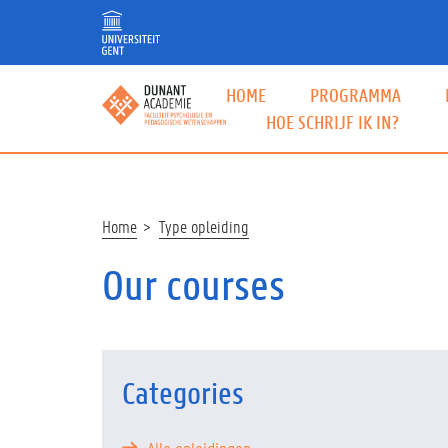
Skip
to
main
content
HOME
PROGRAMMA
HOE SCHRIJF IK IN?
Breadcrumb
Home
Type opleiding
Our courses
Categories