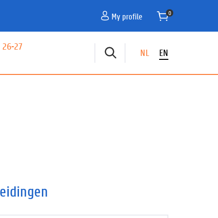
My profile
 26-27
NL
EN
eidingen