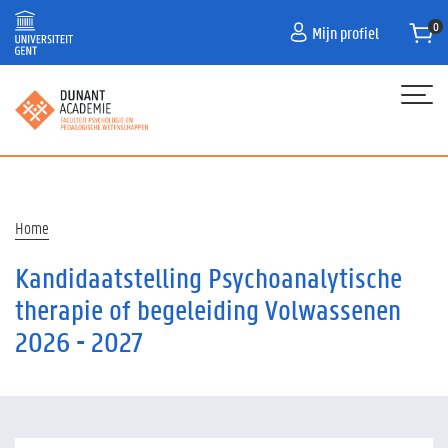
Overslaan
Mijn profiel
en
naar
de
inhoud
gaan
Hoofdnavigatie
HOME
PROGRAMMA
Kruimelpad
Home
NIEUWS
Kandidaatstelling Psychoanalytische
CONTACT
therapie of begeleiding Volwassenen
2026 - 2027
AANMELDEN VOOR OPLEIDINGEN IN 26-27
HOE SCHRIJF IK IN?