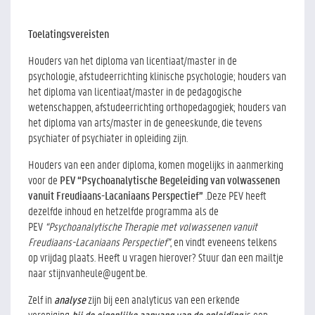
Toelatingsvereisten
Houders van het diploma van licentiaat/master in de
psychologie, afstudeerrichting klinische psychologie; houders van
het diploma van licentiaat/master in de pedagogische
wetenschappen, afstudeerrichting orthopedagogiek; houders van
het diploma van arts/master in de geneeskunde, die tevens
psychiater of psychiater in opleiding zijn.
Houders van een ander diploma, komen mogelijks in aanmerking
voor de
PEV “Psychoanalytische Begeleiding van volwassenen
vanuit Freudiaans-Lacaniaans Perspectief”
.Deze PEV heeft
dezelfde inhoud en hetzelfde programma als de
PEV
“Psychoanalytische Therapie met volwassenen vanuit
Freudiaans-Lacaniaans Perspectief”
, en vindt eveneens telkens
op vrijdag plaats. Heeft u vragen hierover? Stuur dan een mailtje
naar stijn.vanheule@ugent.be.
Zelf in
analyse
zijn bij een analyticus van een erkende
vereniging
bij de eigenlijke aanvang van de opleiding
is een