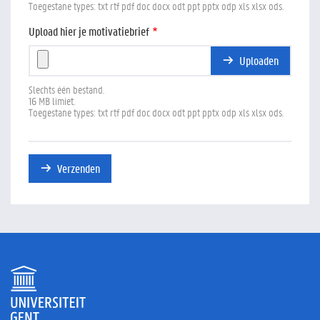
Toegestane types: txt rtf pdf doc docx odt ppt pptx odp xls xlsx ods.
Upload hier je motivatiebrief
Uploaden
Slechts één bestand.
16 MB limiet.
Toegestane types: txt rtf pdf doc docx odt ppt pptx odp xls xlsx ods.
Verzenden