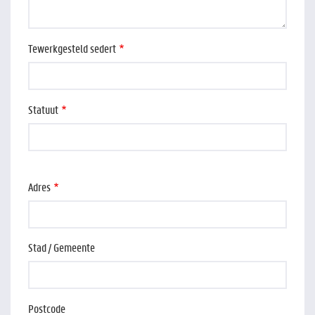
Tewerkgesteld sedert
Statuut
Werkadres
Adres
Stad / Gemeente
Postcode