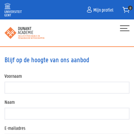
Overslaan
Mijn profiel
en
naar
de
inhoud
gaan
Hoofdnavigatie
HOME
Blijf op de hoogte van ons aanbod
PROGRAMMA
Voornaam
NIEUWS
CONTACT
AANMELDEN VOOR OPLEIDINGEN IN 26-27
Naam
HOE SCHRIJF IK IN?
E-mailadres